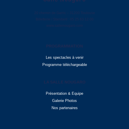
20 chemin de Garric – 31200 Toulouse
Billetterie / Standard : 05 25 63 12 00
www.sallenougaro.com
PROGRAMMATION
Les spectacles à venir
Programme téléchargeable
LA SALLE NOUGARO
Présentation & Equipe
Galerie Photos
Nos partenaires
INFOS PRATIQUES