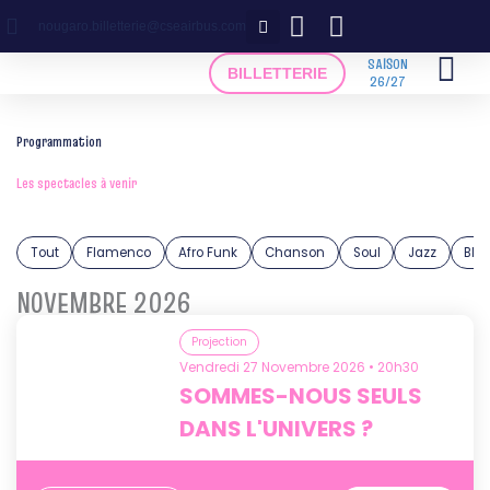
Aller
nougaro.billetterie@cseairbus.com
au
contenu
SAISON
BILLETTERIE
26/27
Programmation​
Les spectacles à venir
Tout
Flamenco
Afro Funk
Chanson
Soul
Jazz
Blu
NOVEMBRE 2026
Projection
Vendredi 27 Novembre 2026 • 20h30
SOMMES-NOUS SEULS
DANS L'UNIVERS ?