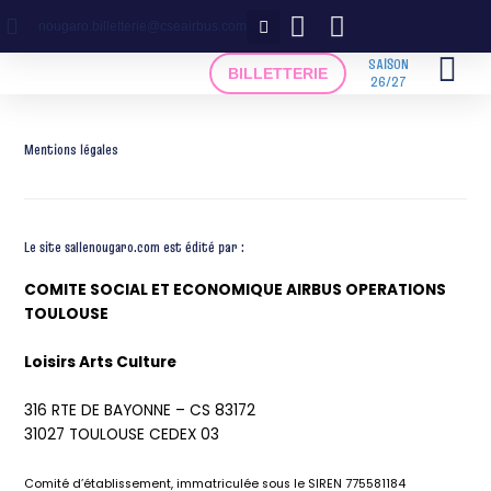
Aller
nougaro.billetterie@cseairbus.com
au
contenu
SAISON
BILLETTERIE
26/27
Mentions légales
Le site sallenougaro.com est édité par :
COMITE SOCIAL ET ECONOMIQUE AIRBUS OPERATIONS
TOULOUSE
Loisirs Arts Culture
316 RTE DE BAYONNE – CS 83172
31027 TOULOUSE CEDEX 03
Comité d’établissement, immatriculée sous le SIREN 775581184