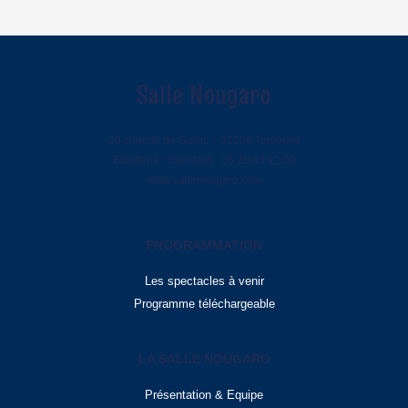
Salle Nougaro
20 chemin de Garric – 31200 Toulouse
Billetterie / Standard : 05 25 63 12 00
www.sallenougaro.com
PROGRAMMATION
Les spectacles à venir
Programme téléchargeable
LA SALLE NOUGARO
Présentation & Equipe