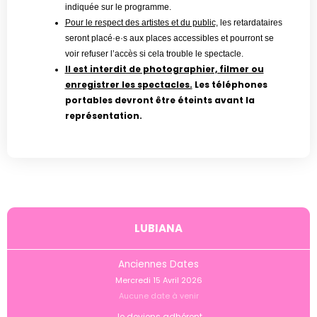
indiquée sur le programme.
Pour le respect des artistes et du public,
les retardataires
seront placé·e·s aux places accessibles et pourront se
voir refuser l’accès si cela trouble le spectacle.
Il est interdit de photographier, filmer ou
enregistrer les spectacles.
Les téléphones
portables devront être éteints avant la
représentation.
LUBIANA
Anciennes Dates
Mercredi 15 Avril 2026
Aucune date à venir
Je deviens adhérent