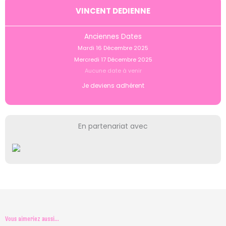
VINCENT DEDIENNE
Anciennes Dates
Mardi 16 Décembre 2025
Mercredi 17 Décembre 2025
Aucune date à venir
Je deviens adhérent
En partenariat avec
Vous aimeriez aussi...