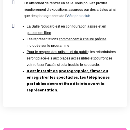
En attendant de rentrer en salle, vous pouvez profiter
régulièrement d’expositions assurées par des artistes ainsi
que des photographes de l’
Aérophotoclub
.
La Salle Nougaro est en configuration
assise
et en
placement libre
.
Les représentations
commencent à l’heure précise
indiquée sur le programme.
Pour le respect des artistes et du public,
les retardataires
seront placé·e·s aux places accessibles et pourront se
voir refuser l’accès si cela trouble le spectacle.
Il est interdit de photographier, filmer ou
enregistrer les spectacles.
Les téléphones
portables devront être éteints avant la
représentation.