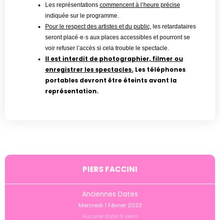
Les représentations
commencent à l’heure précise
indiquée sur le programme.
Pour le respect des artistes et du public,
les retardataires
seront placé·e·s aux places accessibles et pourront se
voir refuser l’accès si cela trouble le spectacle.
Il est interdit de photographier, filmer ou
enregistrer les spectacles.
Les téléphones
portables devront être éteints avant la
représentation.
PIERS FACCINI
Anciennes Dates
Mercredi 1 Février 2023
Aucune date à venir