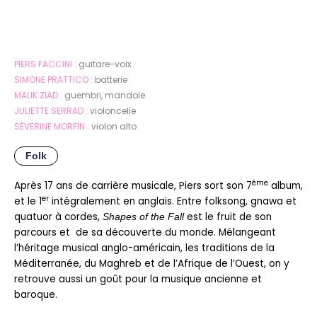
PIERS FACCINI :
guitare-voix
SIMONE PRATTICO :
batterie
MALIK ZIAD :
guembri, mandole
JULIETTE SERRAD :
violoncelle
SÉVERINE MORFIN :
violon alto
Folk
ème
Après 17 ans de carrière musicale, Piers sort son 7
album,
er
et le 1
intégralement en anglais. Entre folksong, gnawa et
quatuor à cordes,
est le fruit de son
Shapes of the Fall
parcours et de sa découverte du monde. Mélangeant
l’héritage musical anglo-américain, les traditions de la
Méditerranée, du Maghreb et de l’Afrique de l’Ouest, on y
retrouve aussi un goût pour la musique ancienne et
baroque.