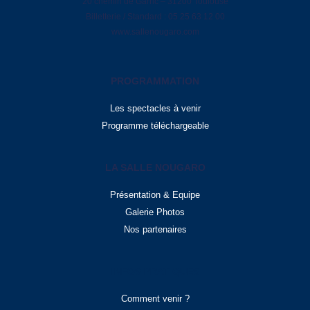
20 chemin de Garric – 31200 Toulouse
Billetterie / Standard : 05 25 63 12 00
www.sallenougaro.com
PROGRAMMATION
Les spectacles à venir
Programme téléchargeable
LA SALLE NOUGARO
Présentation & Equipe
Galerie Photos
Nos partenaires
INFOS PRATIQUES
Comment venir ?