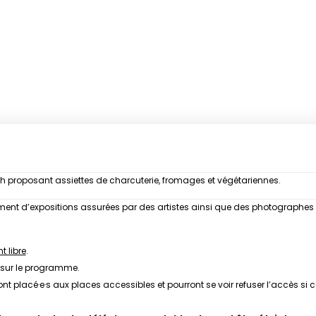
19h proposant assiettes de charcuterie, fromages et végétariennes.
èrement d’expositions assurées par des artistes ainsi que des photographes
 libre
.
sur le programme.
ont placé·e·s aux places accessibles et pourront se voir refuser l’accès si c