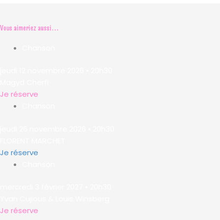
Vous aimeriez aussi...
Chanson
jeudi 12 novembre 2026 • 20h30
Magyd Cherfi
Je réserve
Chanson
jeudi 26 novembre 2026 • 20h30
FLORENT MARCHET
Je réserve
Chanson
mercredi 3 février 2027 • 20h30
Yvan Cujious & Louis Winsberg
Je réserve