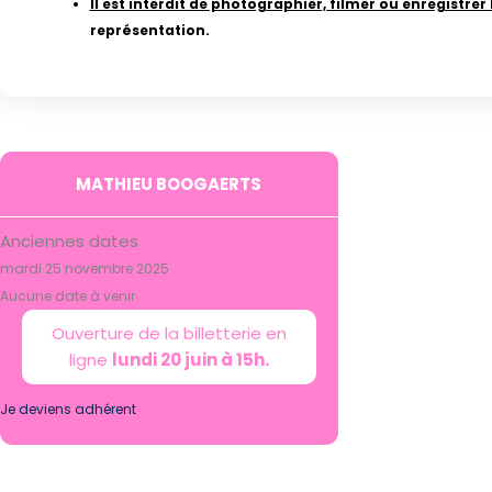
Il est interdit de photographier, filmer ou enregistrer 
représentation.
MATHIEU BOOGAERTS
Anciennes dates
mardi 25 novembre 2025
Aucune date à venir
Ouverture de la billetterie en
ligne
lundi 20 juin à 15h.
Je deviens adhérent