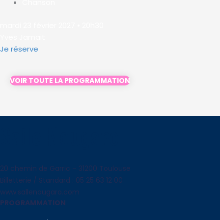
Chanson
mardi 23 février 2027 • 20h30
Yves Jamait
Je réserve
VOIR TOUTE LA PROGRAMMATION
Salle Nougaro
20 chemin de Garric – 31200 Toulouse
Billetterie / Standard : 05 25 63 12 00
www.sallenougaro.com
PROGRAMMATION