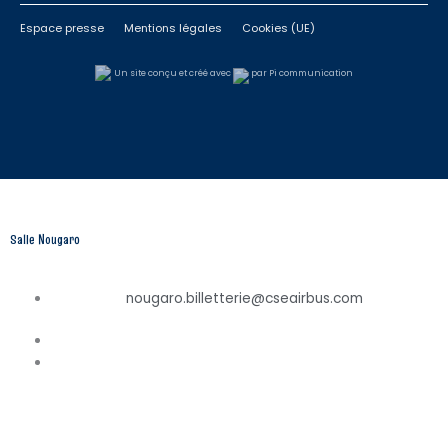
Espace presse
Mentions légales
Cookies (UE)
Un site conçu et créé avec
par Pi communication
Salle Nougaro
nougaro.billetterie@cseairbus.com
ACCUEIL
PROGRAMMATION
LA SALLE NOUGARO
INFOS PRATIQUES