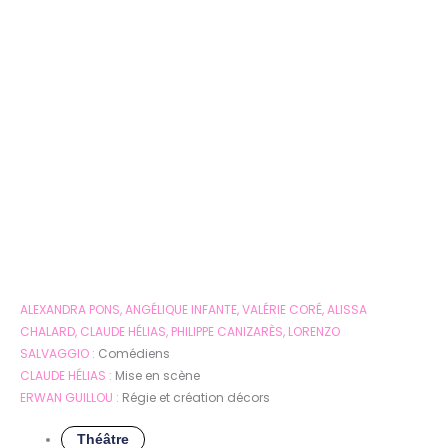
Anciennes Dates
Vendredi 6 Février 2026
Aucune Date À Venir
LES BELLES SOEURS
ALEXANDRA PONS, ANGÉLIQUE INFANTE, VALÉRIE CORÉ, ALISSA
CHALARD, CLAUDE HÉLIAS, PHILIPPE CANIZARÈS, LORENZO
SALVAGGIO :
Comédiens
CLAUDE HÉLIAS :
Mise en scène
ERWAN GUILLOU :
Régie et création décors
Théâtre