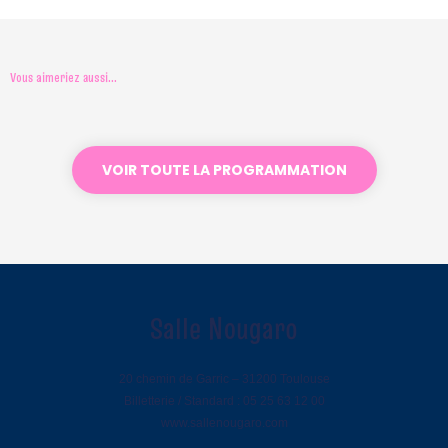
Vous aimeriez aussi...
Jeune public
Jeudi 20 Mai 2027 • 19h00
VOIR TOUTE LA PROGRAMMATION
FRIDA – VOYAGE
MUSICAL ET ILLUSTRÉ
JE RÉSERVE
Salle Nougaro
20 chemin de Garric – 31200 Toulouse
Billetterie / Standard : 05 25 63 12 00
www.sallenougaro.com