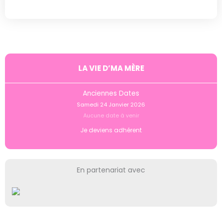
LA VIE D’MA MÈRE
Anciennes Dates
Samedi 24 Janvier 2026
Aucune date à venir
Je deviens adhérent
En partenariat avec