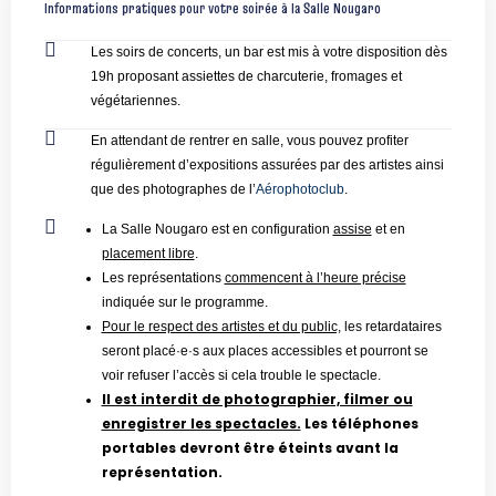
Informations pratiques pour votre soirée à la Salle Nougaro
Les soirs de concerts, un bar est mis à votre disposition dès
19h proposant assiettes de charcuterie, fromages et
végétariennes.
En attendant de rentrer en salle, vous pouvez profiter
régulièrement d’expositions assurées par des artistes ainsi
que des photographes de l’
Aérophotoclub
.
La Salle Nougaro est en configuration
assise
et en
placement libre
.
Les représentations
commencent à l’heure précise
indiquée sur le programme.
Pour le respect des artistes et du public,
les retardataires
seront placé·e·s aux places accessibles et pourront se
voir refuser l’accès si cela trouble le spectacle.
Il est interdit de photographier, filmer ou
enregistrer les spectacles.
Les téléphones
portables devront être éteints avant la
représentation.