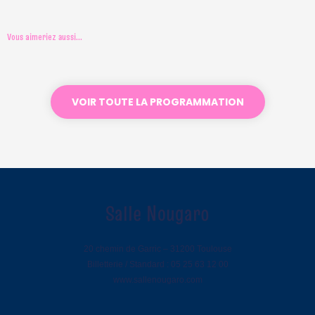
Vous aimeriez aussi...
Humour
Humour
Vendredi 20 Novembre 2026 •
Mardi 30 Mars 2027 • 20h30
VOIR TOUTE LA PROGRAMMATION
MONSIEUR FRAIZE
20h30
LILIA BENCHABANE
JE RÉSERVE
JE RÉSERVE
Salle Nougaro
20 chemin de Garric – 31200 Toulouse
Billetterie / Standard : 05 25 63 12 00
www.sallenougaro.com