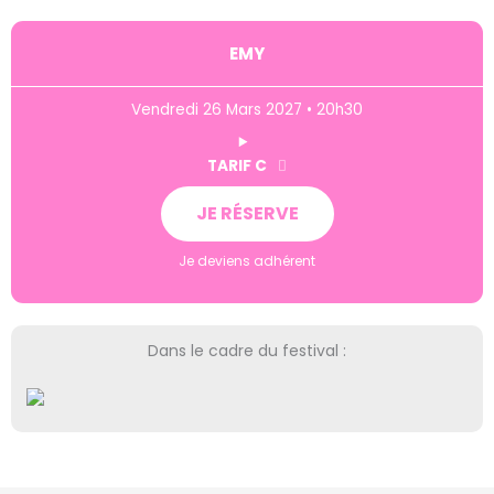
EMY
Vendredi 26 Mars 2027 • 20h30
TARIF C
JE RÉSERVE
Je deviens adhérent
Dans le cadre du festival :