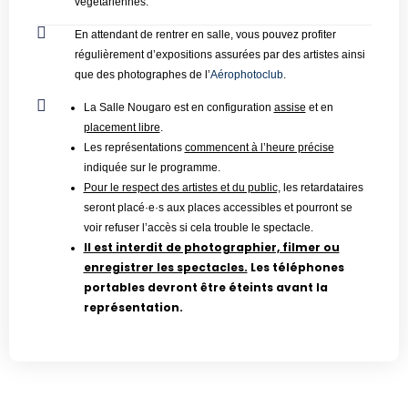
végétariennes.
En attendant de rentrer en salle, vous pouvez profiter
régulièrement d’expositions assurées par des artistes ainsi
que des photographes de l’
Aérophotoclub
.
La Salle Nougaro est en configuration
assise
et en
placement libre
.
Les représentations
commencent à l’heure précise
indiquée sur le programme.
Pour le respect des artistes et du public,
les retardataires
seront placé·e·s aux places accessibles et pourront se
voir refuser l’accès si cela trouble le spectacle.
Il est interdit de photographier, filmer ou
enregistrer les spectacles.
Les téléphones
portables devront être éteints avant la
représentation.