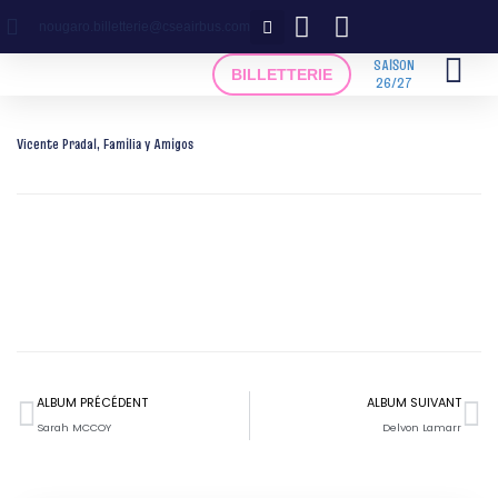
Aller
nougaro.billetterie@cseairbus.com
au
contenu
SAISON
BILLETTERIE
26/27
Vicente Pradal, Familia y Amigos
Précédent
Su
ALBUM PRÉCÉDENT
ALBUM SUIVANT
Sarah MCCOY
Delvon Lamarr