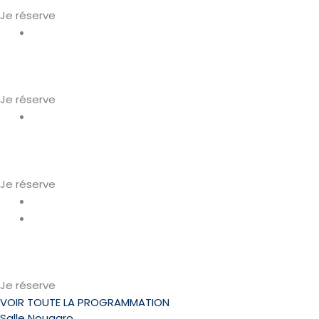
Je réserve
Soul
mercredi 14 octobre 2026 • 20h30
Ben l'Oncle Soul
Je réserve
Soul
jeudi 15 octobre 2026 • 20h30
Ben l'Oncle Soul
Je réserve
Jazz
Electro
mercredi 4 novembre 2026 • 20h30
Mammal Hands
Je réserve
VOIR TOUTE LA PROGRAMMATION
Salle Nougaro