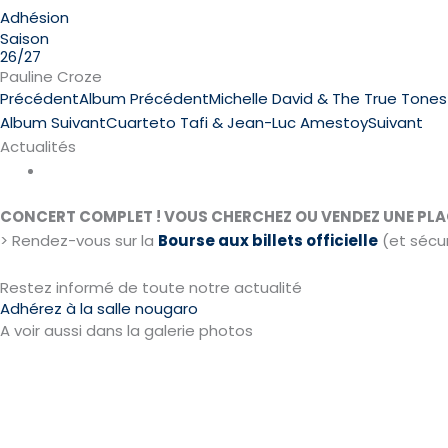
Adhésion
Saison
26/27
Pauline Croze
Précédent
Album Précédent
Michelle David & The True Tones
Album Suivant
Cuarteto Tafi & Jean-Luc Amestoy
Suivant
Actualités
Infos
CONCERT COMPLET ! VOUS CHERCHEZ OU VENDEZ UNE PLA
> Rendez-vous sur la
Bourse aux billets officielle
(et sécur
Restez informé de toute notre actualité
Adhérez à la salle nougaro
A voir aussi dans la galerie photos