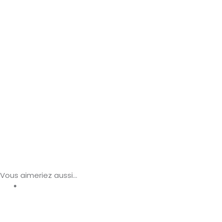
Vous aimeriez aussi...
Jazz
vendredi 25 septembre 2026 • 20h30
Jérémy Rollando