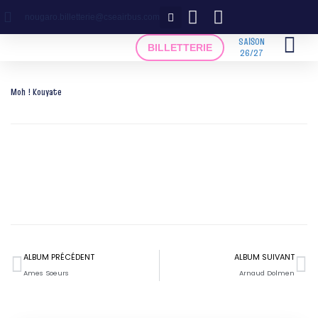
Aller
nougaro.billetterie@cseairbus.com
au
contenu
SAISON
BILLETTERIE
26/27
Moh ! Kouyate
Précédent
Su
ALBUM PRÉCÉDENT
ALBUM SUIVANT
Ames Soeurs
Arnaud Dolmen